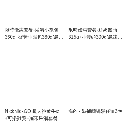
限時優惠套餐-灌湯小籠包
限時優惠套餐-鮮奶饅頭
360g+蟹黃小籠包360g(急凍
315g+小饅頭300g(急凍
18℃)
18℃)
NickNickGO 超人沙爹牛肉
海的 - 滋補鷓鴣湯任選3包
+可樂雞翼+羅宋果湯套餐