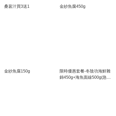
桑葚汁買3送1
金紗魚腐450g
金紗魚腐150g
限時優惠套餐-冬陰功海鮮雜
錦450g+海魚面線500g(急凍
18℃)