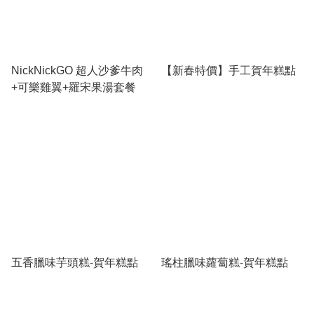
NickNickGO 超人沙爹牛肉
【新春特價】手工賀年糕點
+可樂雞翼+羅宋果湯套餐
五香臘味芋頭糕-賀年糕點
瑤柱臘味蘿蔔糕-賀年糕點