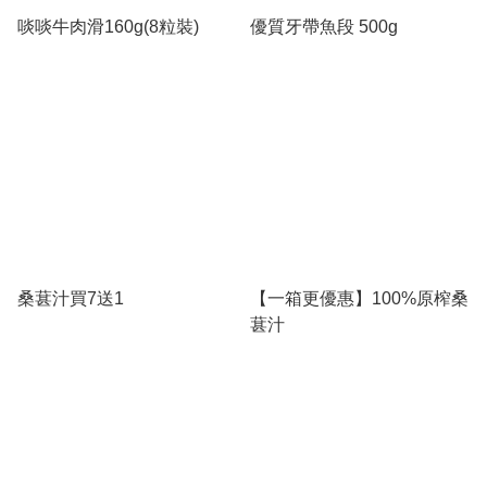
啖啖牛肉滑160g(8粒裝)
優質牙帶魚段 500g
桑葚汁買7送1
【一箱更優惠】100%原榨桑
葚汁