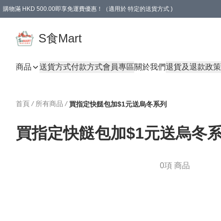
購物滿 HKD 500.00即享免運費優惠！（適用於 特定的送貨方式 )
S食Mart
商品
送貨方式
付款方式
會員專區
關於我們
退貨及退款政策
首頁
/
所有商品
/
買指定快餸包加$1元送烏冬系列
買指定快餸包加$1元送烏冬
0項 商品