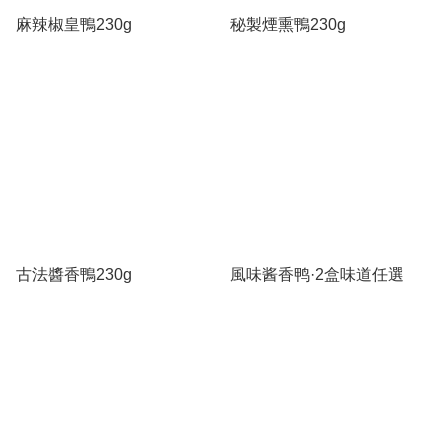
麻辣椒皇鴨230g
秘製煙熏鴨230g
古法醬香鴨230g
風味酱香鸭·2盒味道任選