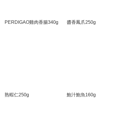
PERDIGAO雞肉香腸340g
醬香鳳爪250g
熟蝦仁250g
鮑汁鮑魚160g