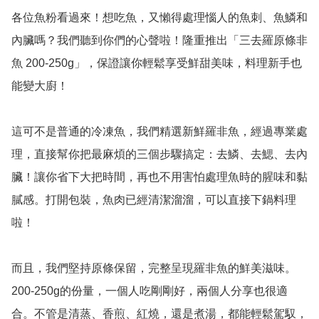
各位魚粉看過來！想吃魚，又懶得處理惱人的魚刺、魚鱗和
內臟嗎？我們聽到你們的心聲啦！隆重推出「三去羅原條非
魚 200-250g」，保證讓你輕鬆享受鮮甜美味，料理新手也
能變大廚！

這可不是普通的冷凍魚，我們精選新鮮羅非魚，經過專業處
理，直接幫你把最麻煩的三個步驟搞定：去鱗、去鰓、去內
臟！讓你省下大把時間，再也不用害怕處理魚時的腥味和黏
膩感。打開包裝，魚肉已經清潔溜溜，可以直接下鍋料理
啦！

而且，我們堅持原條保留，完整呈現羅非魚的鮮美滋味。
200-250g的份量，一個人吃剛剛好，兩個人分享也很適
合。不管是清蒸、香煎、紅燒，還是煮湯，都能輕鬆駕馭，