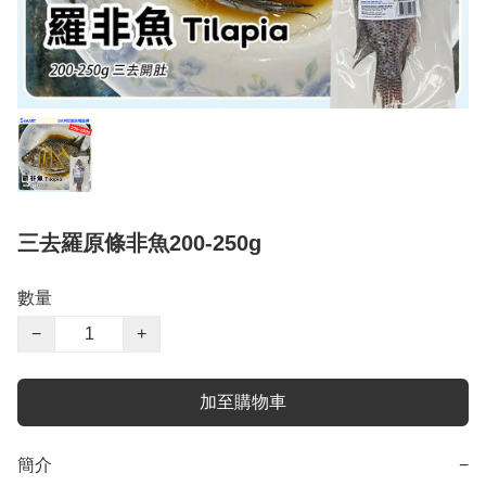
三去羅原條非魚200-250g
數量
−
+
加至購物車
簡介
−