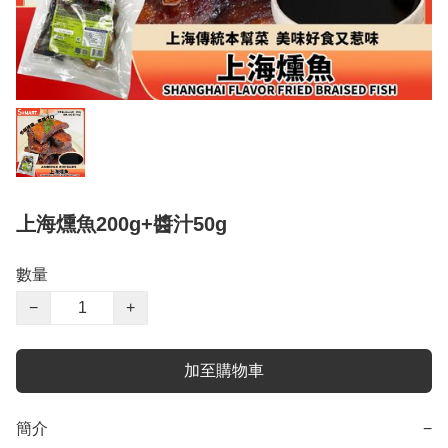
上海燻魚200g+醬汁50g
數量
−
+
加至購物車
簡介
−