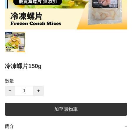
冷凍螺片150g
數量
−
+
加至購物車
簡介
−