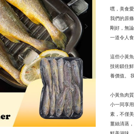
嘿，美食愛
我們的原條
剛好，無論
一道令人食
這些小黃魚
技術鎖住鮮
養價值。 
小黃魚肉質
小一同享用
素，不僅美
薑絲清蒸，
鮮美滋味。