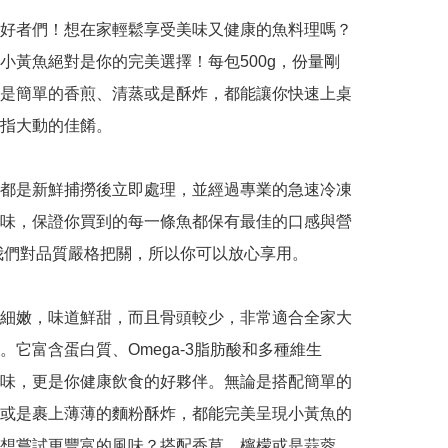
好者們！想在家輕鬆享受美味又健康的魚料理嗎？ 
小黃魚絕對是你的完美選擇！每包500g，份量剛
是簡單的香煎、清蒸或是酥炸，都能讓你快速上桌
指大動的佳餚。

都是新鮮捕撈後立即處理，並經過專業的急速冷凍
味，保證你買到的每一條魚都保有最佳的口感與營
我們對品質嚴格把關，所以你可以放心享用。

細嫩，味道鮮甜，而且骨頭較少，非常適合全家大
。它富含蛋白質、Omega-3脂肪酸和多種維生
味，更是你健康飲食的好夥伴。無論是搭配簡單的
或是裹上薄薄的麵粉酥炸，都能完美呈現小黃魚的
想嘗試更豐富的風味？搭配香草、檸檬或是蒜蓉，