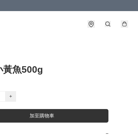
黃魚500g
+
加至購物車
−