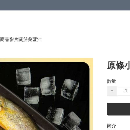
商品影片
關於桑葚汁
原條小
數量
−
簡介