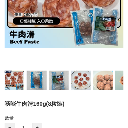
啖啖牛肉滑160g(8粒裝)
數量
−
+