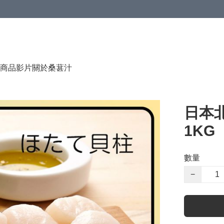
商品影片
關於桑葚汁
日本北
1KG
數量
−