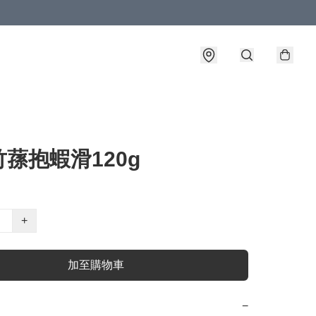
蓀抱蝦滑120g
+
加至購物車
−