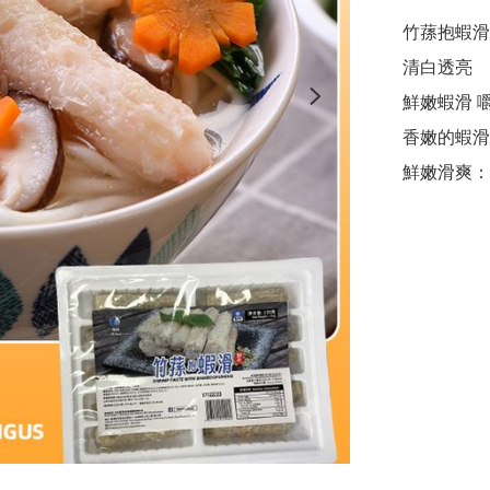
竹蓀抱蝦滑
清白透亮

鮮嫩蝦滑 嚼
香嫩的蝦滑
鮮嫩滑爽：