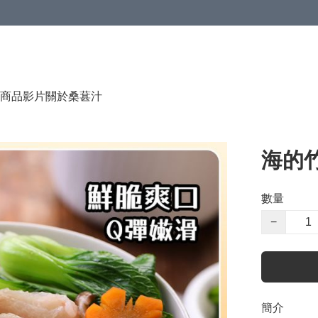
商品影片
關於桑葚汁
海的竹
數量
−
簡介