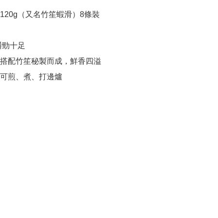
120g（又名竹笙蝦滑）8條裝

勁十足

搭配竹笙秘製而成，鮮香四溢

可煎、煮、打邊爐