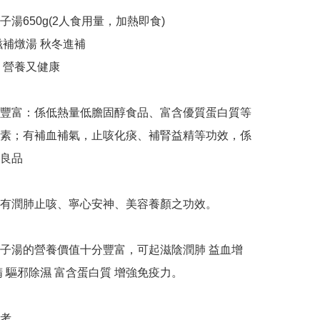
湯650g(2人食用量，加熱即食)

補燉湯 秋冬進補

 營養又健康

豐富：係低熱量低膽固醇食品、富含優質蛋白質等
素；有補血補氣，止咳化痰、補腎益精等功效，係
良品

有潤肺止咳、寧心安神、美容養顏之功效。

子湯的營養價值十分豐富，可起滋陰潤肺 益血增
精 驅邪除濕 富含蛋白質 增強免疫力。

考