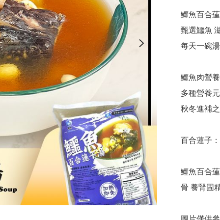
鱷魚百合蓮子
甄選鱷魚 滋
每天一碗湯
鱷魚肉營養
多種營養元
秋冬進補之
百合蓮子：
鱷魚百合蓮
骨 養腎固
圖片僅供參