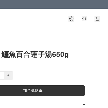
- 鱷魚百合蓮子湯650g
+
加至購物車
−