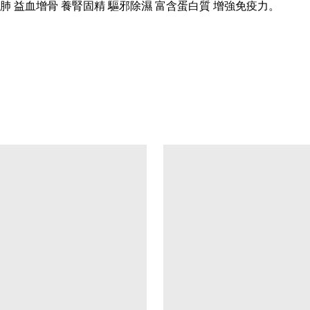
 益血增骨 養腎固精 驅邪除濕 富含蛋白質 增強免疫力。