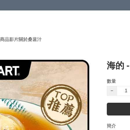
商品影片
關於桑葚汁
海的 
數量
−
簡介