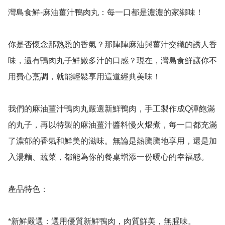
灣島食鮮-麻油薑汁鴨肉丸：每一口都是濃濃的家鄉味！

你是否懷念那熟悉的香氣？那陣陣麻油與薑汁交織的誘人香
味，還有鴨肉丸子鮮嫩多汁的口感？現在，灣島食鮮讓你不
用費心烹調，就能輕鬆享用這道經典美味！ 

我們的麻油薑汁鴨肉丸嚴選新鮮鴨肉，手工製作成Q彈飽滿
的丸子，再以特製的麻油薑汁醬料慢火煨煮，每一口都充滿
了濃郁的香氣和鮮美的滋味。無論是熱騰騰地享用，還是加
入湯麵、蔬菜，都能為你的餐桌增添一份暖心的幸福感。

產品特色：

*新鮮嚴選：選用優質新鮮鴨肉，肉質鮮美，無腥味。
