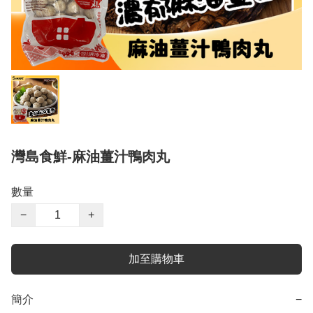
灣島食鮮-麻油薑汁鴨肉丸
數量
−
+
加至購物車
簡介
−