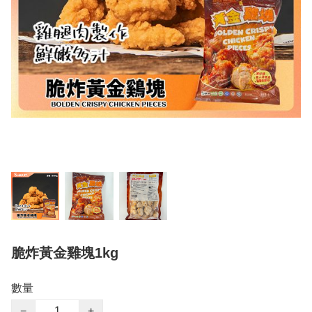
脆炸黃金雞塊1kg
數量
−
+