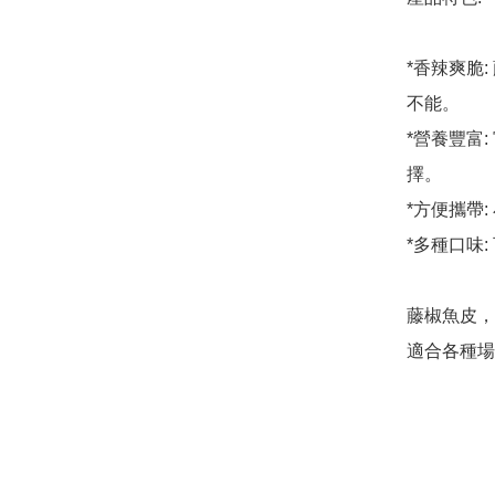
*香辣爽脆
不能。

*營養豐富
擇。

*方便攜帶
*多種口味
藤椒魚皮，