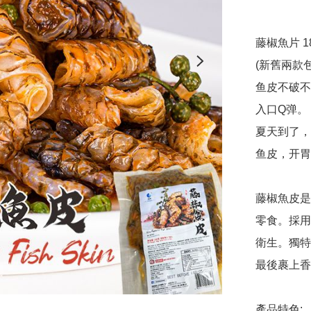
藤椒魚片 18
(新舊兩款包
鱼皮不破不
入口Q弹。

夏天到了，
鱼皮，开胃
藤椒魚皮是
零食。採用
衛生。獨特
最後裹上香
產品特色:
