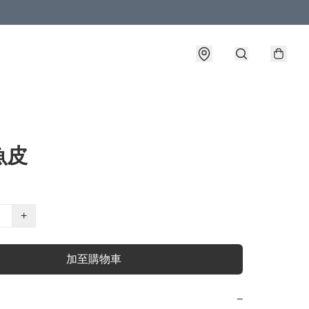
魚皮
+
加至購物車
−