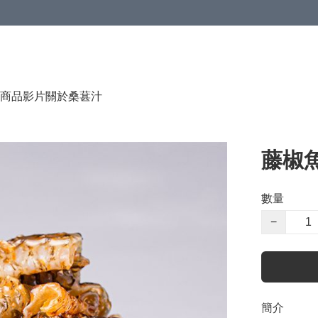
商品影片
關於桑葚汁
藤椒
數量
−
簡介