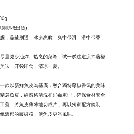
0g

裝隨機出貨)

腥，晶莹剔透，冰凉爽脆，爽中带滑，滑中带香，
尽量减少油炸、热烹的菜肴，试一试这道凉拌藤椒
美味，开袋即食，清凉一夏。

一款以新鮮魚皮為基底，融合獨特藤椒香氣的美味
精選魚皮，經嚴格清洗和消毒處理，確保食材安全
工藝，將魚皮薄薄地切成片，再以獨家配方腌制，
氣濃郁的藤椒粉，使魚皮更添風味。 
