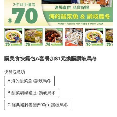
購美食快餸包A套餐加$1元換購讚岐烏冬
快餸包選項
A 海的酸菜魚+讚岐烏冬
B 酸菜胡椒豬肚+讚岐烏冬
C 經典豬腳姜醋(500g)+讚岐烏冬