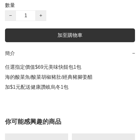
數量
−
+
加至購物車
簡介
−
任選指定價值$69元美味快餸包1包

海的酸菜魚/酸菜胡椒豬肚/經典豬腳姜醋

加$1元配送健康讚岐烏冬1包
你可能感興趣的商品