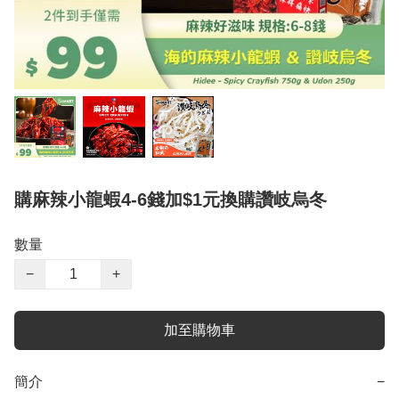
購麻辣小龍蝦4-6錢加$1元換購讚岐烏冬
數量
−
+
加至購物車
簡介
−