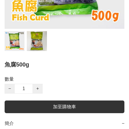
魚腐500g
數量
−
+
加至購物車
簡介
−