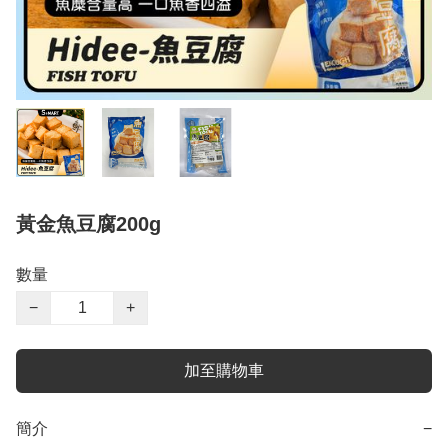
黃金魚豆腐200g
數量
−
+
加至購物車
簡介
−