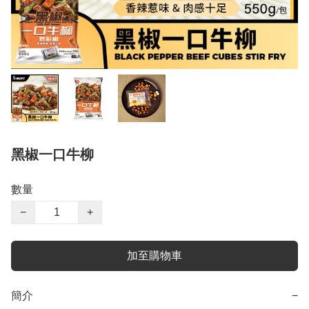
黑椒一口牛柳
數量
−
+
加至購物車
簡介
−