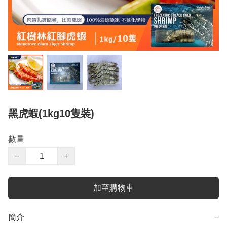
黑虎蝦(1kg10隻裝)
數量
−
+
加至購物車
簡介
−