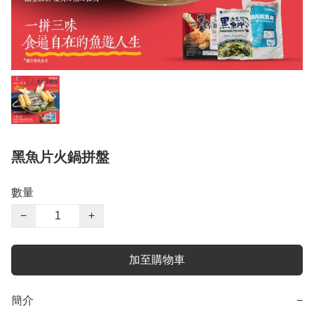
黑魚片火鍋拼盤
數量
−
+
加至購物車
簡介
−