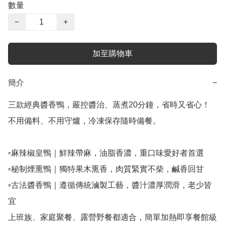
數量
−
+
加至購物車
簡介
−
三款經典醬香鴨，嚴控醬治、蒸煮20分鐘，省時又省心！

不用備料、不用守爐，冷凍保存隨時備餐。

▫麻辣椒皇鴨｜鮮辣帶麻，油脂香濃，重口味愛好者首選

▫秘制煙熏鴨｜獨特果木熏香，肉質緊實不柴，鹹香回甘

▫古法醬香鴨｜遵循傳統滷製工藝，醬汁濃厚潤滑，老少皆
宜

上班族、家庭聚餐、露營野餐都適合，簡單加熱即享餐館級