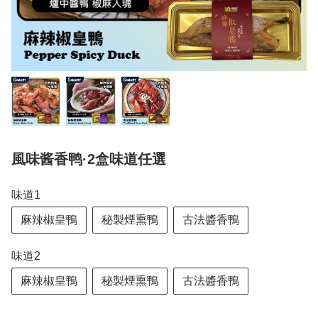
風味酱香鸭·2盒味道任選
味道1
麻辣椒皇鴨
秘製煙熏鴨
古法醬香鴨
味道2
麻辣椒皇鴨
秘製煙熏鴨
古法醬香鴨